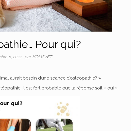
pathie… Pour qui?
par
HOLIAVET
bre 11, 2022
al aurait besoin d’une séance d’ostéopathie? »
téopathie, il est fort probable que la réponse soit « oui »: