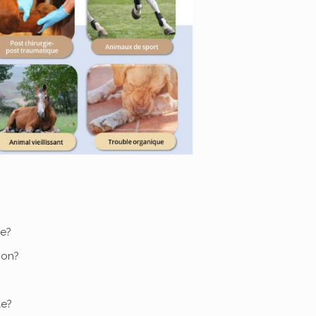
me?
non?
le?